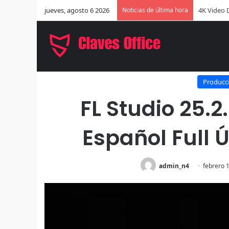
jueves, agosto 6 2026
Noticias de última hora
EaseUS Di
Inicio
/
Windows
/
FL Studio 25.2
Producc
FL Studio 25.2
Español Full 
admin_n4
febrero 