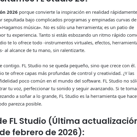
ión 2026
porque convierte la inspiración en realidad rápidamente
ar sepultada bajo complicados programas y empinadas curvas de
ce: «Hagamos música». No es sólo una herramienta; es un patio de
 por tu experiencia. Tanto si estás esbozando un ritmo rápido com
io te lo ofrece todo -instrumentos virtuales, efectos, herramient
 al alcance de tu mano, sin ralentizarte.
e contigo. FL Studio no se queda pequeño, sino que crece con él.
o te ofrece capas más profundas de control y creatividad. ¿Y las
e fidelidad poco común en el mundo del software. FL Studio no só
rar tu voz, perfeccionar tu sonido y seguir avanzando. Si te toma
pezando a soñar a lo grande, FL Studio es la herramienta que hace
odo parezca posible.
e FL Studio (Última actualizació
 de febrero de 2026):