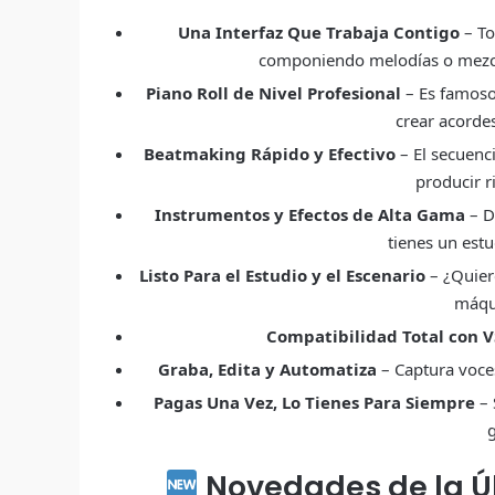
Una Interfaz Que Trabaja Contigo
– To
componiendo melodías o mezclan
Piano Roll de Nivel Profesional
– Es famoso 
crear acordes
Beatmaking Rápido y Efectivo
– El secuenci
producir r
Instrumentos y Efectos de Alta Gama
– D
tienes un est
Listo Para el Estudio y el Escenario
– ¿Quier
máqui
Compatibilidad Total con V
Graba, Edita y Automatiza
– Captura voces
Pagas Una Vez, Lo Tienes Para Siempre
– 
g
Novedades de la Úl