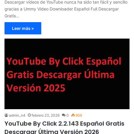
Descargar vídeos de YouTube nunca ha sido tan fácil y sencillo
gracias a Ummy Video Downloader Español Full Descargar
Gratis…
Leer más »
admin_n4
febrero 23, 2026
0
959
YouTube By Click 2.2.143 Español Gratis
Descargar Última Versión 2026