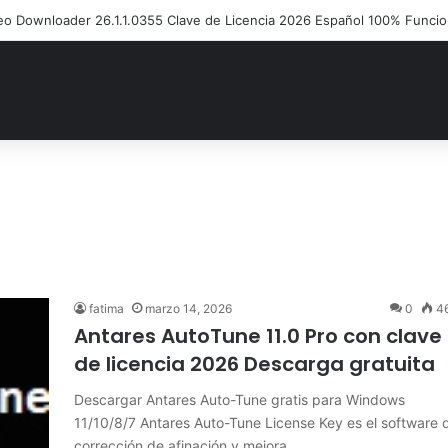
 Disk Copy Código de Licencia 2026 Activación de Versión Pro (Gratis)
fatima
marzo 14, 2026
0
4
Antares AutoTune 11.0 Pro con clave
de licencia 2026 Descarga gratuita
Descargar Antares Auto-Tune gratis para Windows
11/10/8/7 Antares Auto-Tune License Key es el software 
corrección de afinación y mejora…