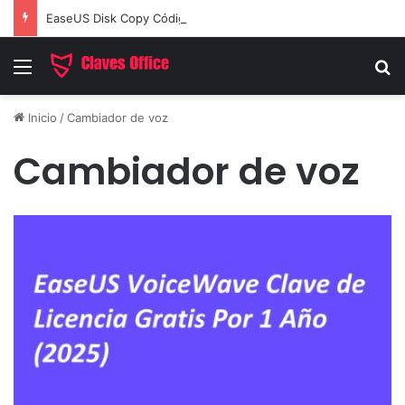
EaseUS Disk Copy Código de Licencia 2026 Activación de Versión Pro (Gratis)
Menú
B
Inicio
/
Cambiador de voz
Cambiador de voz