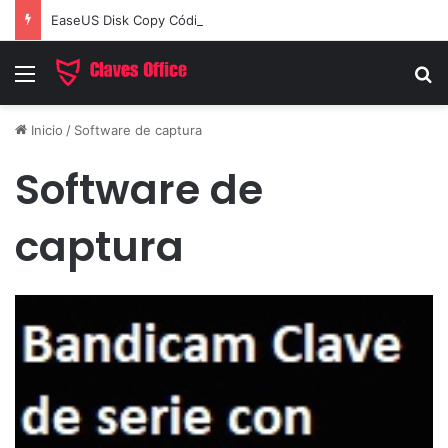
EaseUS Disk Copy Código de Licencia 2026 Activación de Versión Pro (Gratis)
Menú
B
Inicio
/
Software de captura
Software de
captura