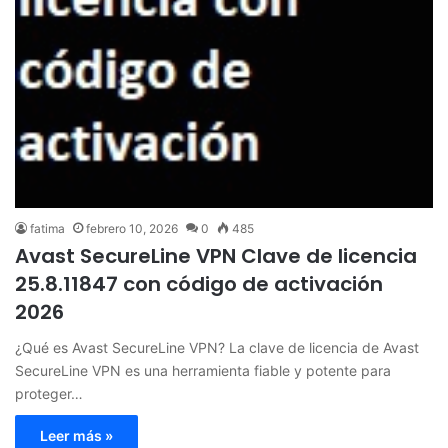
fatima
febrero 10, 2026
0
485
Avast SecureLine VPN Clave de licencia
25.8.11847 con código de activación
2026
¿Qué es Avast SecureLine VPN? La clave de licencia de Avast
SecureLine VPN es una herramienta fiable y potente para
proteger…
Leer más »