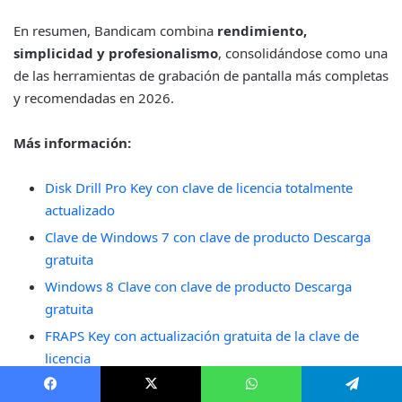
En resumen, Bandicam combina
rendimiento,
simplicidad y profesionalismo
, consolidándose como una
de las herramientas de grabación de pantalla más completas
y recomendadas en 2026.
Más información:
Disk Drill Pro Key con clave de licencia totalmente
actualizado
Clave de Windows 7 con clave de producto Descarga
gratuita
Windows 8 Clave con clave de producto Descarga
gratuita
FRAPS Key con actualización gratuita de la clave de
licencia
Antares AutoTune Pro con clave de licencia Descarga
Facebook
X
WhatsApp
Telegram