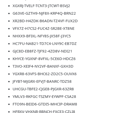
XGXRJ-TVELF-TCNT3-JTCWT-BSVJ2
G63VE-GZTH9-NJF8X-KRP4Q-BRN22
XR2BD-H4ZDK-B6ADN-TZ4VF-FUX2D
VFX7Z-H7CS2-FUC4Z-SR2BE-XT8NE
NHXX9-BFIXL-NFY8S-JX58F-J3YC5
HC7FU-NAB21-TD7C4-LNY9C-EB7DZ
GJC8D-EB8FZ-TJF92-4ZD8V-NDI21
KHYCE-YGXNF-8VFXL-5CE6D-HDCZ6
T3VO-XEIF4-NY2VF-BANXF-GXH3D
YGXR8-63VFS-BHC62-ZD2C5-OUVX6
JFYBT-MJGRX-EFVJT-BANRC-TDZ58
UHCGU-TBFE2-CJGE8-PJGXR-63ZR8
YMLV3-RKFGC-TSZMY-EYWPF-CSA28
FTO9N-BEID6-GTDI5-MHCIP-DRAM8
HFRXV-VHXNR-RBNCH-FXCE3-CZLI8