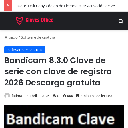
EaseUS Disk Copy Código de Licencia 2026 Activación de Versión Pro (Gratis)
Menú
B
Inicio
/
Software de captura
Software de captura
Bandicam 8.3.0 Clave de
serie con clave de registro
2026 Descarga gratuita
fatima
abril 1, 2026
0
444
9 minutos de lectura