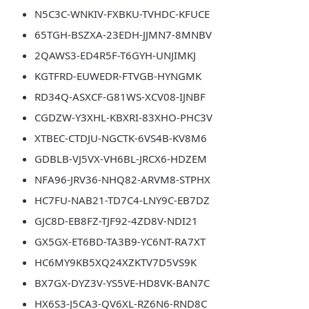
N5C3C-WNKIV-FXBKU-TVHDC-KFUCE
65TGH-BSZXA-23EDH-JJMN7-8MNBV
2QAWS3-ED4R5F-T6GYH-UNJIMKJ
KGTFRD-EUWEDR-FTVGB-HYNGMK
RD34Q-ASXCF-G81WS-XCV08-IJNBF
CGDZW-Y3XHL-KBXRI-83XHO-PHC3V
XTBEC-CTDJU-NGCTK-6VS4B-KV8M6
GDBLB-VJ5VX-VH6BL-JRCX6-HDZEM
NFA96-JRV36-NHQ82-ARVM8-STPHX
HC7FU-NAB21-TD7C4-LNY9C-EB7DZ
GJC8D-EB8FZ-TJF92-4ZD8V-NDI21
GX5GX-ET6BD-TA3B9-YC6NT-RA7XT
HC6MY9KB5XQ24XZKTV7D5VS9K
BX7GX-DYZ3V-YS5VE-HD8VK-BAN7C
HX6S3-J5CA3-QV6XL-RZ6N6-RND8C