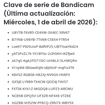
Clave de serie de Bandicam
(Última actualización:
Miércoles, 1 de abril de 2026):
U8Y7B-T6VR5-CE4XW-3X4EC-5RV6T
B7YN8-U98YB-7TV6R-C5EX4-FTR54
Loe97-PI05UixP-BdfVP25-UBTYvaiYKd24
yAT3FvZL7k-YS18FGc-2cIhSKH-iKZfJwX
zA7qS-4qA2FD71l0C-Urh8LX-5LHWQfm
V1nj4M-lBIowAhJN-s8J4XnF-mqFix3TK
K8V5Z-RGBS8-H82XJ-NV9GX-HV8FX
GX5JE-LY9B9-TX4CW-QDZ4J-T4VS7
FXTSK-KYX1Z-MGDQ8-LUPZ3-ARCWU
NC85B-DPQ5V-UF3ZR-NF4XE-VTZKE
XGZ8B-VH5ZW-PF8CQ-ZRN7X-WBY5X