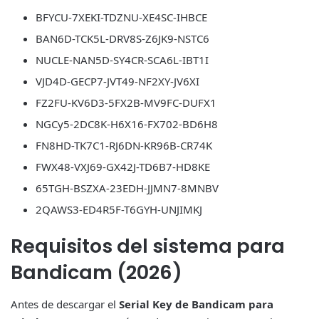
BFYCU-7XEKI-TDZNU-XE4SC-IHBCE
BAN6D-TCK5L-DRV8S-Z6JK9-NSTC6
NUCLE-NAN5D-SY4CR-SCA6L-IBT1I
VJD4D-GECP7-JVT49-NF2XY-JV6XI
FZ2FU-KV6D3-5FX2B-MV9FC-DUFX1
NGCy5-2DC8K-H6X16-FX702-BD6H8
FN8HD-TK7C1-RJ6DN-KR96B-CR74K
FWX48-VXJ69-GX42J-TD6B7-HD8KE
65TGH-BSZXA-23EDH-JJMN7-8MNBV
2QAWS3-ED4R5F-T6GYH-UNJIMKJ
Requisitos del sistema para
Bandicam (2026)
Antes de descargar el
Serial Key de Bandicam para