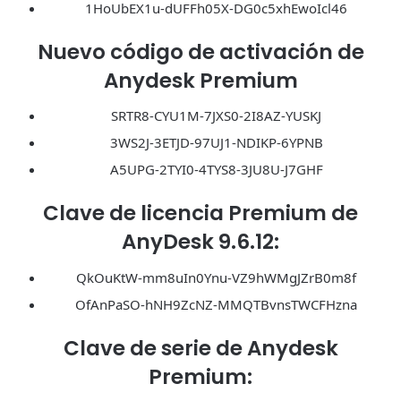
1HoUbEX1u-dUFFh05X-DG0c5xhEwoIcl46
Nuevo código de activación de
Anydesk Premium
SRTR8-CYU1M-7JXS0-2I8AZ-YUSKJ
3WS2J-3ETJD-97UJ1-NDIKP-6YPNB
A5UPG-2TYI0-4TYS8-3JU8U-J7GHF
Clave de licencia Premium de
AnyDesk 9.6.12:
QkOuKtW-mm8uIn0Ynu-VZ9hWMgJZrB0m8f
OfAnPaSO-hNH9ZcNZ-MMQTBvnsTWCFHzna
Clave de serie de Anydesk
Premium: