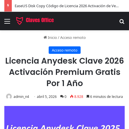
EaseUS Disk Copy Código de Licencia 2026 Activación de Versión Pro (Gratis)
Menú
B
Inicio
/
Acceso remoto
Acceso remoto
Licencia Anydesk Clave 2026
Activación Premium Gratis
Por 1 Año
admin_n4
abril 5, 2026
0
8.928
6 minutos de lectura