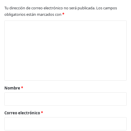
Tu dirección de correo electrónico no será publicada.
Los campos
obligatorios están marcados con
*
C
o
m
e
n
t
a
r
Nombre
*
i
o
*
Correo electrónico
*