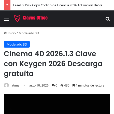
EaseUS Disk Copy Código de Licencia 2026 Activación de Versión Pro (Gratis)
Menú
B
Inicio
/
Modelado 3D
Modelado 3D
Cinema 4D 2026.1.3 Clave
con Keygen 2026 Descarga
gratuita
fatima
marzo 10, 2026
0
435
4 minutos de lectura