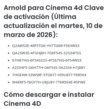
Arnold para Cinema 4d Clave
de activación (Última
actualización el martes, 10 de
marzo de 2026):
Q2AWS3E-4RF5TG6-YH7TG6R-F5E4WS3
QA2SW3E-4FGHJ8H-7G6F54S-32S34F5G
67H87HG-6F54S32S-4F567HG-6F54WS3
A2S34F5-G6H77H-G6F54S-3A2S34-H7J88Y
7HGE4W-S3WSRF-5TG6Y7-HI9U8Y7-T6R5E4
W4ERF5-T6GY7H-U8JU8Y-7T6R5E4E-R5FWE
Cómo descargar e instalar
Cinema 4D