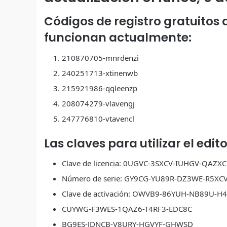
Códigos de registro gratuitos 
funcionan actualmente:
210870705-mnrdenzi
240251713-xtinenwb
215921986-qqleenzp
208074279-vlavengj
247776810-vtavencl
Las claves para utilizar el edi
Clave de licencia: 0UGVC-3SXCV-IUHGV-QAZXC
Número de serie: GY9CG-YU89R-DZ3WE-R5XC
Clave de activación: OWVB9-86YUH-NB89U-
CUYWG-F3WES-1QAZ6-T4RF3-EDC8C
BG9ES-JDNCB-V8URY-HGVYF-GHWSD