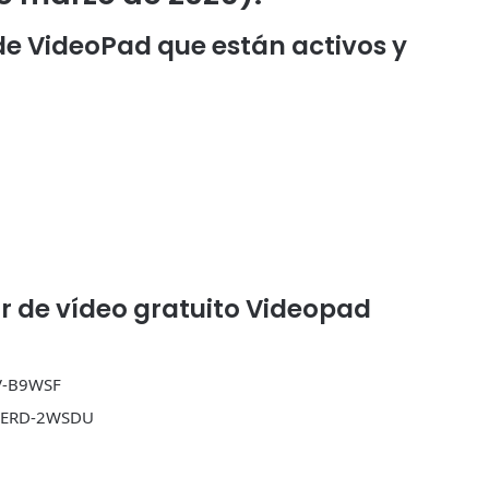
de VideoPad que están activos y
tor de vídeo gratuito Videopad
V-B9WSF
H4ERD-2WSDU