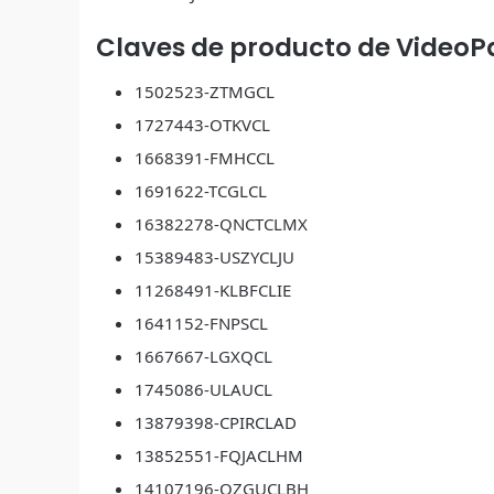
Claves de producto de VideoPa
1502523-ZTMGCL
1727443-OTKVCL
1668391-FMHCCL
1691622-TCGLCL
16382278-QNCTCLMX
15389483-USZYCLJU
11268491-KLBFCLIE
1641152-FNPSCL
1667667-LGXQCL
1745086-ULAUCL
13879398-CPIRCLAD
13852551-FQJACLHM
14107196-OZGUCLBH