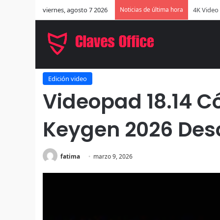
viernes, agosto 7 2026
Noticias de última hora
EaseUS Di
Inicio
/
Edición video
/
Videopad 18.14 Código de registro 
Edición video
Videopad 18.14 Có
Keygen 2026 Des
fatima
marzo 9, 2026