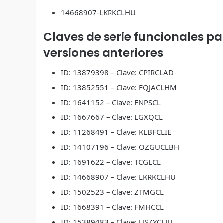
14668907-LKRKCLHU
Claves de serie funcionales p
versiones anteriores
ID: 13879398 – Clave: CPIRCLAD
ID: 13852551 – Clave: FQJACLHM
ID: 1641152 – Clave: FNPSCL
ID: 1667667 – Clave: LGXQCL
ID: 11268491 – Clave: KLBFCLIE
ID: 14107196 – Clave: OZGUCLBH
ID: 1691622 – Clave: TCGLCL
ID: 14668907 – Clave: LKRKCLHU
ID: 1502523 – Clave: ZTMGCL
ID: 1668391 – Clave: FMHCCL
ID: 15389483 – Clave: USZYCLJU