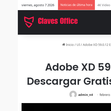
viernes, agosto 7 2026
Noticias de última hora
EaseUS Di
Inicio
/
UI
/
Adobe XD 59.0.12 E
Adobe XD 59.0
Descargar Grati
admin_n4
febrero 