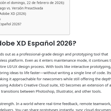
ación el domingo, 22 de febrero de 2026):
go vs. Versión Preactivada
 Adobe XD (2026)
s
Español 2026?
obe XD Español 2026?
ds out as a professional-grade design and prototyping tool that
mless platform. Even as it enters maintenance mode, it continues 
ntire UI/UX design process. With tools like interactive prototyping
ring ideas to life faster—without writing a single line of code. Its
aking it approachable for newcomers while still offering the dept
using Adobe’s Creative Cloud suite, XD becomes an extension of 
 transitions between Photoshop, Illustrator, and other tools.
e strength. In a world where real-time feedback, remote teamwork
 delivers. You can share prototypes instantly, sync cloud documen