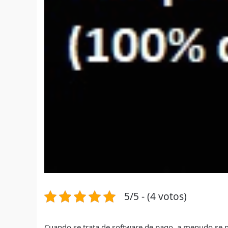
5/5 - (4 votos)
Cuando se trata de software de pago, a menudo se 