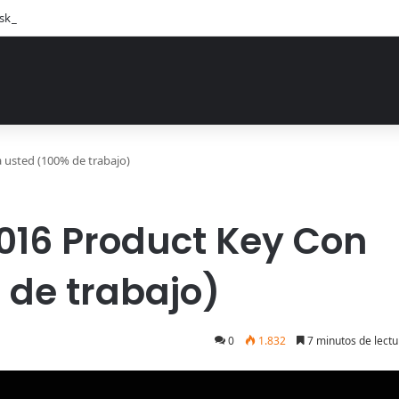
sk Copy Código de Licencia 2026 Activación de Versión Pro (Gratis)
 usted (100% de trabajo)
2016 Product Key Con
 de trabajo)
0
1.832
7 minutos de lectu