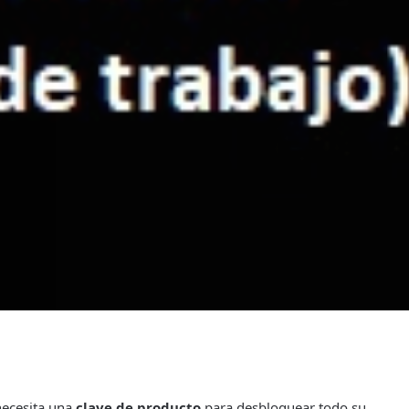
necesita una
clave de producto
para desbloquear todo su