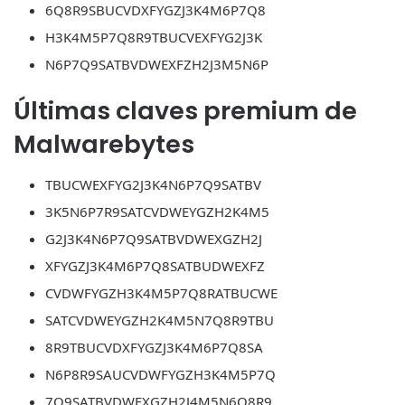
6Q8R9SBUCVDXFYGZJ3K4M6P7Q8
H3K4M5P7Q8R9TBUCVEXFYG2J3K
N6P7Q9SATBVDWEXFZH2J3M5N6P
Últimas claves premium de
Malwarebytes
TBUCWEXFYG2J3K4N6P7Q9SATBV
3K5N6P7R9SATCVDWEYGZH2K4M5
G2J3K4N6P7Q9SATBVDWEXGZH2J
XFYGZJ3K4M6P7Q8SATBUDWEXFZ
CVDWFYGZH3K4M5P7Q8RATBUCWE
SATCVDWEYGZH2K4M5N7Q8R9TBU
8R9TBUCVDXFYGZJ3K4M6P7Q8SA
N6P8R9SAUCVDWFYGZH3K4M5P7Q
7Q9SATBVDWEXGZH2J4M5N6Q8R9