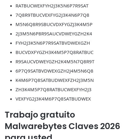
RATBUCWEXFYH2J3K5N6P7R9SAT
7Q8R9TBUCVEXFYG2J3K4N6P7Q8
M5N6Q8R9SBUCVDXFYGZJ3K4M5P
2J3M5N6P8R9SAUCVDWEYGZH2K4
FYH2J3K5N6P7R9SATBVDWEXGZH
BUCVDXFYGZH3K4M5P7Q8RATBUC
R9SAUCVDWEYGZH2K4M5N7Q8R9T
6P7Q9SATBVDWEXGZH2J4M5N6Q8
K4M6P7Q8SATBUDWEXFZH2J3M5N
ZH3K4M5P7Q8RATBUCWEXFYH2J3
VEXFYG2J3K4M6P7Q8SATBUDWEX
Trabajo gratuito
Malwarebytes Claves 2026
para usted