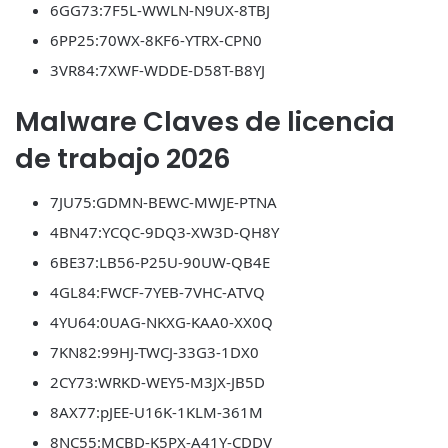
6GG73:7F5L-WWLN-N9UX-8TBJ
6PP25:70WX-8KF6-YTRX-CPN0
3VR84:7XWF-WDDE-D58T-B8YJ
Malware Claves de licencia
de trabajo 2026
7JU75:GDMN-BEWC-MWJE-PTNA
4BN47:YCQC-9DQ3-XW3D-QH8Y
6BE37:LB56-P25U-90UW-QB4E
4GL84:FWCF-7YEB-7VHC-ATVQ
4YU64:0UAG-NKXG-KAA0-XX0Q
7KN82:99HJ-TWCJ-33G3-1DX0
2CY73:WRKD-WEY5-M3JX-JB5D
8AX77:pJEE-U16K-1KLM-361M
8NC55:MCBD-K5PX-A41Y-CDDV