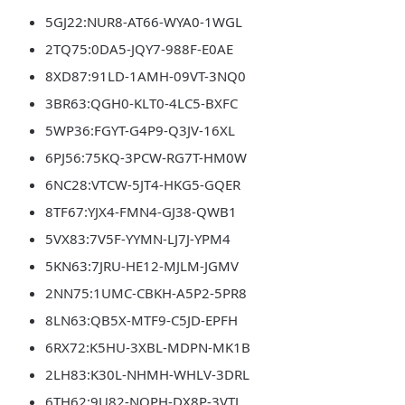
5GJ22:NUR8-AT66-WYA0-1WGL
2TQ75:0DA5-JQY7-988F-E0AE
8XD87:91LD-1AMH-09VT-3NQ0
3BR63:QGH0-KLT0-4LC5-BXFC
5WP36:FGYT-G4P9-Q3JV-16XL
6PJ56:75KQ-3PCW-RG7T-HM0W
6NC28:VTCW-5JT4-HKG5-GQER
8TF67:YJX4-FMN4-GJ38-QWB1
5VX83:7V5F-YYMN-LJ7J-YPM4
5KN63:7JRU-HE12-MJLM-JGMV
2NN75:1UMC-CBKH-A5P2-5PR8
8LN63:QB5X-MTF9-C5JD-EPFH
6RX72:K5HU-3XBL-MDPN-MK1B
2LH83:K30L-NHMH-WHLV-3DRL
6TH62:9U82-NQPH-DX8P-3VTJ