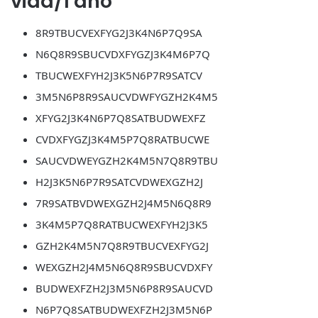
vida/1 año
8R9TBUCVEXFYG2J3K4N6P7Q9SA
N6Q8R9SBUCVDXFYGZJ3K4M6P7Q
TBUCWEXFYH2J3K5N6P7R9SATCV
3M5N6P8R9SAUCVDWFYGZH2K4M5
XFYG2J3K4N6P7Q8SATBUDWEXFZ
CVDXFYGZJ3K4M5P7Q8RATBUCWE
SAUCVDWEYGZH2K4M5N7Q8R9TBU
H2J3K5N6P7R9SATCVDWEXGZH2J
7R9SATBVDWEXGZH2J4M5N6Q8R9
3K4M5P7Q8RATBUCWEXFYH2J3K5
GZH2K4M5N7Q8R9TBUCVEXFYG2J
WEXGZH2J4M5N6Q8R9SBUCVDXFY
BUDWEXFZH2J3M5N6P8R9SAUCVD
N6P7Q8SATBUDWEXFZH2J3M5N6P