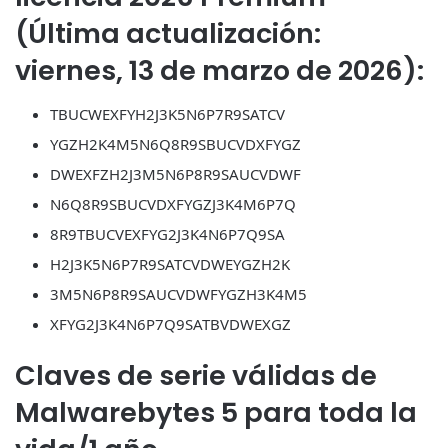
(Última actualización:
viernes, 13 de marzo de 2026):
TBUCWEXFYH2J3K5N6P7R9SATCV
YGZH2K4M5N6Q8R9SBUCVDXFYGZ
DWEXFZH2J3M5N6P8R9SAUCVDWF
N6Q8R9SBUCVDXFYGZJ3K4M6P7Q
8R9TBUCVEXFYG2J3K4N6P7Q9SA
H2J3K5N6P7R9SATCVDWEYGZH2K
3M5N6P8R9SAUCVDWFYGZH3K4M5
XFYG2J3K4N6P7Q9SATBVDWEXGZ
Claves de serie válidas de
Malwarebytes 5 para toda la