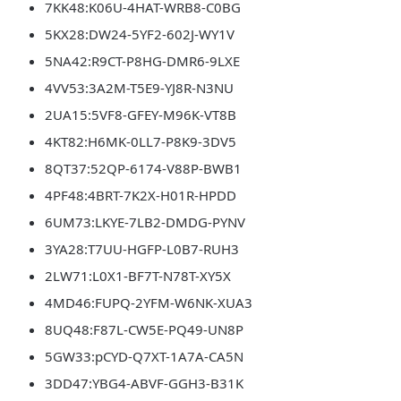
7KK48:K06U-4HAT-WRB8-C0BG
5KX28:DW24-5YF2-602J-WY1V
5NA42:R9CT-P8HG-DMR6-9LXE
4VV53:3A2M-T5E9-YJ8R-N3NU
2UA15:5VF8-GFEY-M96K-VT8B
4KT82:H6MK-0LL7-P8K9-3DV5
8QT37:52QP-6174-V88P-BWB1
4PF48:4BRT-7K2X-H01R-HPDD
6UM73:LKYE-7LB2-DMDG-PYNV
3YA28:T7UU-HGFP-L0B7-RUH3
2LW71:L0X1-BF7T-N78T-XY5X
4MD46:FUPQ-2YFM-W6NK-XUA3
8UQ48:F87L-CW5E-PQ49-UN8P
5GW33:pCYD-Q7XT-1A7A-CA5N
3DD47:YBG4-ABVF-GGH3-B31K