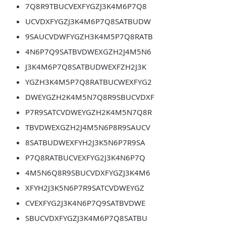
7Q8R9TBUCVEXFYGZJ3K4M6P7Q8
UCVDXFYGZJ3K4M6P7Q8SATBUDW
9SAUCVDWFYGZH3K4M5P7Q8RATB
4N6P7Q9SATBVDWEXGZH2J4M5N6
J3K4M6P7Q8SATBUDWEXFZH2J3K
YGZH3K4M5P7Q8RATBUCWEXFYG2
DWEYGZH2K4M5N7Q8R9SBUCVDXF
P7R9SATCVDWEYGZH2K4M5N7Q8R
TBVDWEXGZH2J4M5N6P8R9SAUCV
8SATBUDWEXFYH2J3K5N6P7R9SA
P7Q8RATBUCVEXFYG2J3K4N6P7Q
4M5N6Q8R9SBUCVDXFYGZJ3K4M6
XFYH2J3K5N6P7R9SATCVDWEYGZ
CVEXFYG2J3K4N6P7Q9SATBVDWE
SBUCVDXFYGZJ3K4M6P7Q8SATBU