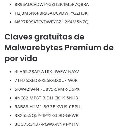
8R9SAUCVDWFYGZH3K4M5P7Q8RA
H2J3M5N6P8R9SAUCVDWFYGZH3K
N6P7R9SATCVDWEYGZH2K4M5N7Q
Claves gratuitas de
Malwarebytes Premium de
por vida
4LA65:28AP-A1RX-4WEW-NAYV
7TH76:XED8-XE6K-BX0U-TW0R
5KW42:94NT-U8V5-5RMR-D6PX
4NC82:MP8T-BJDH-CK1K-5NH3
5AB88:H1M1-8GGF-XVU9-0BPU
3XX55:5Q5Y-4PY2-3C9D-GRWB
3UG75:3137-PGWX-NNPT-YT1V