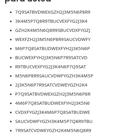
7Q9SATBVDWEXGZH2J3M5N6P8R9
3K4M5P7Q8R9TBUCVEXFYG2J3K4
GZH2K4M5N6Q8R9SBUCVDXFYGZJ
WEXFZH2J3M5N6P8R9SAUCVDWFY
M6P7Q8SATBUDWEXFYH2J3K5N6P
BUCWEXFYH2J3K5N6P7R9SATCVD
R9TBUCVEXFYG2J3K4N6P7Q9SAT
M5N6P8R9SAUCVDWFYGZH3K4M5P
2J3K5N6P7R9SATCVDWEYGZH2K4
P7Q9SATBVDWEXGZH2J3M5N6P8R
4M6P7Q8SATBUDWEXFYH2J3K5N6
CVDXFYGZJ3K4M6P7Q8SATBUDWE
SAUCVDWFYGZH3K4M5P7Q8R9TBU
7R9SATCVDWEYGZH2K4M5N6Q8R9