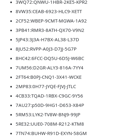
3WQ72:QNWU-1HBR-2KE5-KPR2
8VW35:CEAB-6923-HLC9-XETT
2CF52:WBEP-9CMT-MGWA-1A92
3PB41:RMR3-8ATH-QX70-V9N2
5JP43:3J3A-H7BX-AL38-L37D
8JU52:RVPP-A0J3-D7JJ-5G7P
8HC42:6FCC-DQ5U-6D5J-W6BC
7UM56:D2GR-ALY3-816A-7YY4
2FT64:B0PJ-CNQ1-3X41-WCKE
2MP83:0H77-JYQE-FJVJ-JTLC
4CB33:TQAD-1RBX-C9GC-9Y56
7AU27:p50D-9HG1-D653-X84P
5RM53:LYK2-TV8W-BNJ9-99JP
5RE32:UUE0-708M-R212-KTM8
7TN74:BUHW-R91D-EXYN-58GM