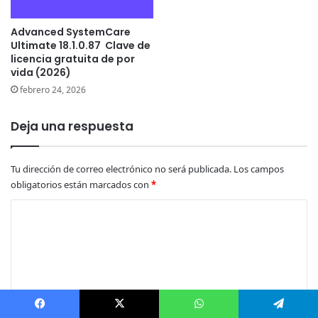
Advanced SystemCare
Ultimate 18.1.0.87 Clave de
licencia gratuita de por
vida (2026)
febrero 24, 2026
Deja una respuesta
Tu dirección de correo electrónico no será publicada.
Los campos
obligatorios están marcados con
*
C
o
m
e
n
t
Facebook
X
WhatsApp
Telegram