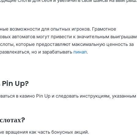
одящие слоты для себя и увеличить свои шансы на выигрыш
чные возможности для опытных игроков. Грамотное
овых автоматов могут привести к значительным выигрышам
ь слоты, которые предоставляют максимальную ценность за
развлекаться, но и зарабатывать
пинап
.
в Pin Up?
аться в казино Pin Up и следовать инструкциям, указанным
 слотах?
ые вращения как часть бонусных акций.