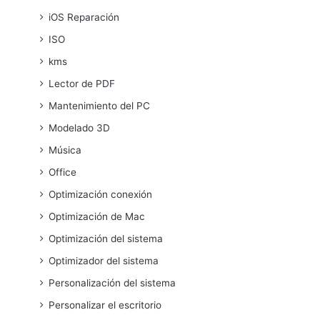
iOS Reparación
ISO
kms
Lector de PDF
Mantenimiento del PC
Modelado 3D
Música
Office
Optimización conexión
Optimización de Mac
Optimización del sistema
Optimizador del sistema
Personalización del sistema
Personalizar el escritorio