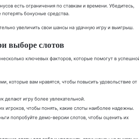
нусов есть ограничения по ставкам и времени. Убедитесь,
е потерять бонусные средства.
ельно увеличить свои шансы на удачную игру и выигрыш.
ри выборе слотов
 несколько ключевых факторов, которые помогут в успешно
ми, которые вам нравятся, чтобы повысить удовольствие от
ук делают игру более увлекательной.
х игроков, чтобы понять, какие слоты наиболее надежны.
ьги попробуйте демо-версии слотов, чтобы оценить их