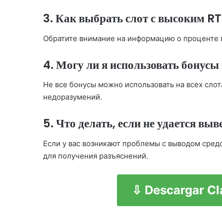
3. Как выбрать слот с высоким R
Обратите внимание на информацию о проценте во
4. Могу ли я использовать бонусы
Не все бонусы можно использовать на всех слот
недоразумений.
5. Что делать, если не удается вы
Если у вас возникают проблемы с выводом сред
для получения разъяснений.
⇩ Descargar Cl