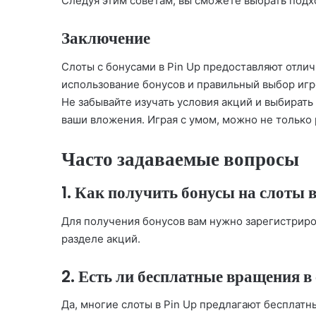
Следуя этим советам, вы сможете выбрать подх
Заключение
Слоты с бонусами в Pin Up предоставляют отли
использование бонусов и правильный выбор игр
Не забывайте изучать условия акций и выбират
ваши вложения. Играя с умом, можно не только 
Часто задаваемые вопросы
1. Как получить бонусы на слоты 
Для получения бонусов вам нужно зарегистриров
разделе акций.
2. Есть ли бесплатные вращения в
Да, многие слоты в Pin Up предлагают бесплатн