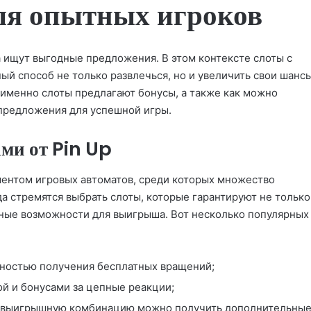
ля опытных игроков
 ищут выгодные предложения. В этом контексте слоты с
ый способ не только развлечься, но и увеличить свои шанс
 именно слоты предлагают бонусы, а также как можно
предложения для успешной игры.
ами от Pin Up
ментом игровых автоматов, среди которых множество
а стремятся выбрать слоты, которые гарантируют не только
ьные возможности для выигрыша. Вот несколько популярных
жностью получения бесплатных вращений;
ой и бонусами за цепные реакции;
ую выигрышную комбинацию можно получить дополнительны