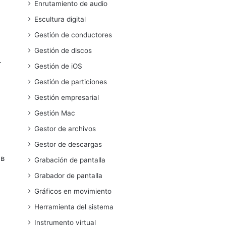
.
Enrutamiento de audio
Escultura digital
Gestión de conductores
Gestión de discos
.
Gestión de iOS
Gestión de particiones
Gestión empresarial
Gestión Mac
Gestor de archivos
Gestor de descargas
 в
Grabación de pantalla
Grabador de pantalla
Gráficos en movimiento
Herramienta del sistema
Instrumento virtual