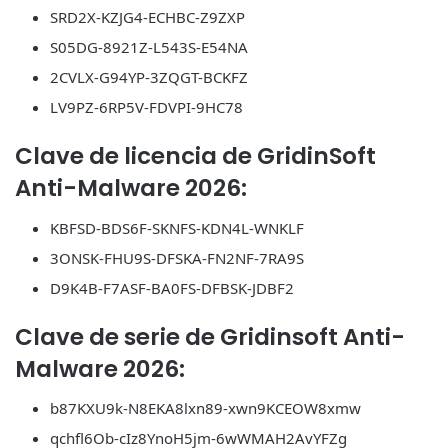
SRD2X-KZJG4-ECHBC-Z9ZXP
S05DG-8921Z-L543S-E54NA
2CVLX-G94YP-3ZQGT-BCKFZ
LV9PZ-6RP5V-FDVPI-9HC78
Clave de licencia de GridinSoft
Anti-Malware 2026:
KBFSD-BDS6F-SKNFS-KDN4L-WNKLF
3ONSK-FHU9S-DFSKA-FN2NF-7RA9S
D9K4B-F7ASF-BA0FS-DFBSK-JDBF2
Clave de serie de Gridinsoft Anti-
Malware 2026:
b87KXU9k-N8EKA8lxn89-xwn9KCEOW8xmw
qchfl6Ob-cIz8YnoH5jm-6wWMAH2AvYFZg