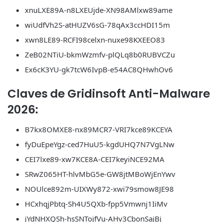
xnuLXE89A-n8LXEUjde-XN98AMlxw89ame
wiUdfVh2S-atHUZV6sG-78qAx3ccHDI15m
xwn8LE89-RCFI98celxn-nuxe98KXEEO83
ZeB02NTiU-bkmWzmfv-plQLq8b0RUBVCZu
Ex6cK3YU-gk7tcW6IvpB-e54AC8QHwhOv6
Claves de Gridinsoft Anti-Malware
2026:
B7kx8OMXE8-nx89MCR7-VRI7kce89KCEYA
fyDuEpeYgz-ced7HuU5-kgdUHQ7N7VgLNw
CEI7lxe89-xw7KCE8A-CEI7keyiNCE92MA
SRwZ065HT-hlvMbG5e-GW8jtMBoWjEnYwv
NOUlce892m-UIXWy872-xwi79smow8JE98
HCxhqjPbtq-Sh4U5QXb-fpp5Vmwnj1IiMv
jYdNHXQSh-hsSNTojfVu-AHv3CbonSajBj