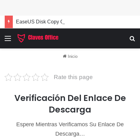
EaseUS Disk Copy Código de Licencia 2026 Activación de Versión Pro (Gratis)
Menú
Bu
Inicio
Rate this page
Verificación Del Enlace De
Descarga
Espere Mientras Verificamos Su Enlace De
Descarga…