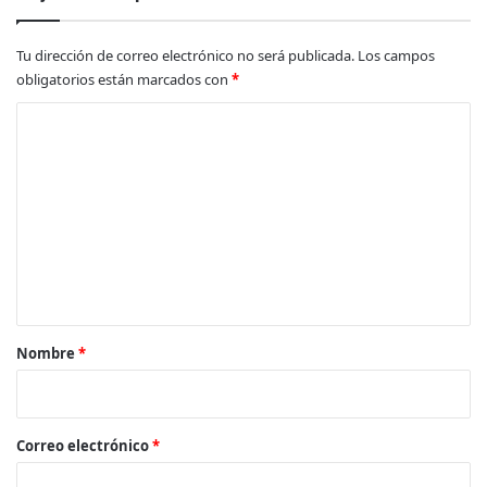
Tu dirección de correo electrónico no será publicada.
Los campos
obligatorios están marcados con
*
C
o
m
e
n
t
a
r
Nombre
*
i
o
*
Correo electrónico
*