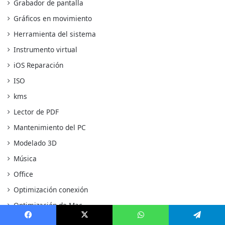
Grabador de pantalla
Gráficos en movimiento
Herramienta del sistema
Instrumento virtual
iOS Reparación
ISO
kms
Lector de PDF
Mantenimiento del PC
Modelado 3D
Música
Office
Optimización conexión
Optimización de Mac
Optimización del sistema
Facebook
X
WhatsApp
Telegram