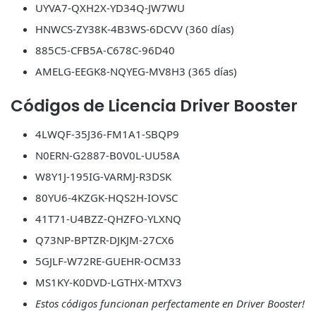
UYVA7-QXH2X-YD34Q-JW7WU
HNWCS-ZY38K-4B3WS-6DCVV (360 días)
885C5-CFB5A-C678C-96D40
AMELG-EEGK8-NQYEG-MV8H3 (365 días)
Códigos de Licencia Driver Booster
4LWQF-35J36-FM1A1-SBQP9
N0ERN-G2887-B0V0L-UU58A
W8Y1J-195IG-VARMJ-R3DSK
80YU6-4KZGK-HQS2H-IOVSC
41T71-U4BZZ-QHZFO-YLXNQ
Q73NP-BPTZR-DJKJM-27CX6
5GJLF-W72RE-GUEHR-OCM33
MS1KY-K0DVD-LGTHX-MTXV3
Estos códigos funcionan perfectamente en Driver Booster!