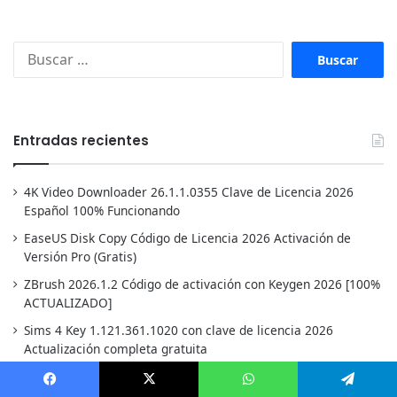
Buscar:
Entradas recientes
4K Video Downloader 26.1.1.0355 Clave de Licencia 2026
Español 100% Funcionando
EaseUS Disk Copy Código de Licencia 2026 Activación de
Versión Pro (Gratis)
ZBrush 2026.1.2 Código de activación con Keygen 2026 [100%
ACTUALIZADO]
Sims 4 Key 1.121.361.1020 con clave de licencia 2026
Actualización completa gratuita
Wi-Fi hacking 17.0 Explicado: Todas las técnicas,
herramientas y prevención (Guía 2026)
Facebook
X
WhatsApp
Telegram