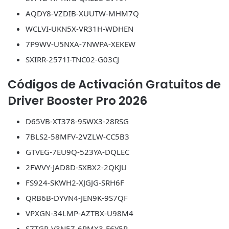
AQDY8-VZDIB-XUUTW-MHM7Q
WCLVI-UKN5X-VR31H-WDHEN
7P9WV-U5NXA-7NWPA-XEKEW
SXIRR-2571I-TNC02-G03CJ
Códigos de Activación Gratuitos de
Driver Booster Pro 2026
D65VB-XT378-9SWX3-28RSG
7BLS2-58MFV-2VZLW-CC5B3
GTVEG-7EU9Q-523YA-DQLEC
2FWVY-JAD8D-SXBX2-2QKJU
FS924-SKWH2-XJGJG-SRH6F
QRB6B-DYVN4-JEN9K-9S7QF
VPXGN-34LMP-AZTBX-U98M4
S7TGP-V3N5Z-6PMX3-E6Y5P