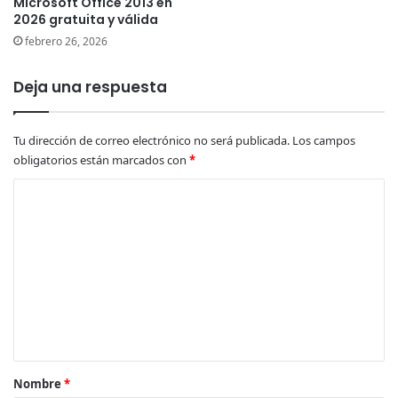
Microsoft Office 2013 en
2026 gratuita y válida
febrero 26, 2026
Deja una respuesta
Tu dirección de correo electrónico no será publicada.
Los campos
obligatorios están marcados con
*
C
o
m
e
n
t
a
r
Nombre
*