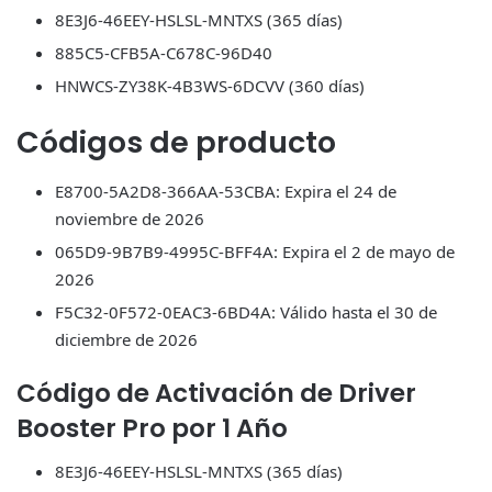
8E3J6-46EEY-HSLSL-MNTXS (365 días)
885C5-CFB5A-C678C-96D40
HNWCS-ZY38K-4B3WS-6DCVV (360 días)
Códigos de producto
E8700-5A2D8-366AA-53CBA: Expira el 24 de
noviembre de 2026
065D9-9B7B9-4995C-BFF4A: Expira el 2 de mayo de
2026
F5C32-0F572-0EAC3-6BD4A: Válido hasta el 30 de
diciembre de 2026
Código de Activación de Driver
Booster Pro por 1 Año
8E3J6-46EEY-HSLSL-MNTXS (365 días)