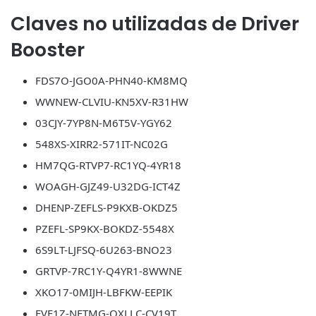
Claves no utilizadas de Driver
Booster
FDS7O-JGO0A-PHN40-KM8MQ
WWNEW-CLVIU-KN5XV-R31HW
03CJY-7YP8N-M6T5V-YGY62
548XS-XIRR2-571IT-NC02G
HM7QG-RTVP7-RC1YQ-4YR18
WOAGH-GJZ49-U32DG-ICT4Z
DHENP-ZEFLS-P9KXB-OKDZ5
PZEFL-SP9KX-BOKDZ-5548X
6S9LT-LJFSQ-6U263-BNO23
GRTVP-7RC1Y-Q4YR1-8WWNE
XKO17-0MIJH-LBFKW-EEPIK
EVF1Z-NFTMG-QXLLC-CV19T