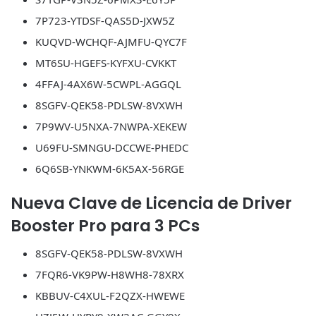
7P723-YTDSF-QAS5D-JXW5Z
KUQVD-WCHQF-AJMFU-QYC7F
MT6SU-HGEFS-KYFXU-CVKKT
4FFAJ-4AX6W-5CWPL-AGGQL
8SGFV-QEK58-PDLSW-8VXWH
7P9WV-U5NXA-7NWPA-XEKEW
U69FU-SMNGU-DCCWE-PHEDC
6Q6SB-YNKWM-6K5AX-56RGE
Nueva Clave de Licencia de Driver
Booster Pro para 3 PCs
8SGFV-QEK58-PDLSW-8VXWH
7FQR6-VK9PW-H8WH8-78XRX
KBBUV-C4XUL-F2QZX-HWEWE